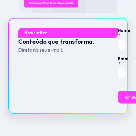
Nome
Newsletter
Conteúdo que transforma.
Direto no seu e-mail.
Email
Assin