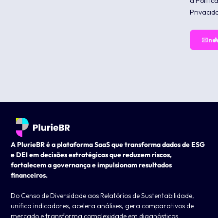
a Polític
Privacid
Assin
A PlurieBR é a plataforma SaaS que transforma dados de ESG
e DEI em decisões estratégicas que reduzem riscos,
fortalecem a governança e impulsionam resultados
financeiros.
Do Censo de Diversidade aos Relatórios de Sustentabilidade,
unifica indicadores, acelera análises, gera comparativos de
mercado e transforma complexidade em diagnósticos