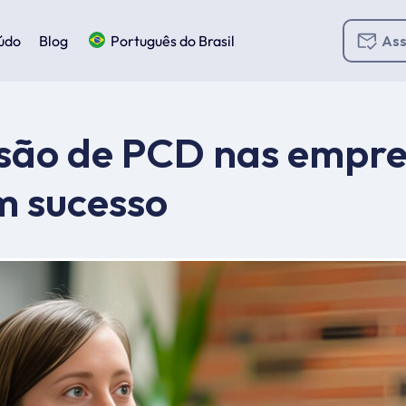
údo
Blog
Português do Brasil
Ass
lusão de PCD nas empr
m sucesso