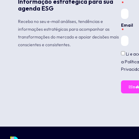
Informação estratégica para sua
agenda ESG
Receba no seu e-mail análises, tendências e
Email
informações estratégicas para acompanhar as
transformações do mercado e apoiar decisões mais
conscientes e consistentes.
Li e ac
a Polític
Privacid
Assin